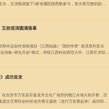
主办，文演集团旗下5家省属院团悉数参与，首次将完整的剧场
”助力乡村文化振兴的创新实践。江西文演集团党
》五校巡演圆满落幕
舞台剧和作品创作资助项目《江西组曲》"国韵华章" 巡演系列音乐
业演奏+师生共创"模式，串联江西科技师范大学、江西艺术职
用流动音符讲述江西故事，为师生献上了难忘的高雅艺术之旅。
来》成功首发
安站）在吉安市万安县百嘉龙舟文化广场旁的赣江水域火热开赛，历
集团文艺帮扶创作的龙舟赛主题歌《龙行万安赛起来》成功同步
的歌声与江风、鼓声合拍共振，引发现场观众强烈共鸣，纷纷传