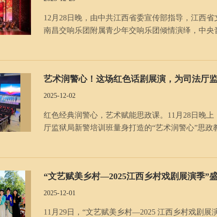
12月28日晚，由中共江西省委宣传部指导，江西
南昌交响乐团附属青少年交响乐团倾情演绎，中央音
会，在江西艺术中心大剧院隆重举行。 省直相关
术盛宴，共迎新年华章。 音乐会特邀指挥家
艺术润警心！这场红色话剧展演，为司法厅
2025-12-02
红色经典润警心，艺术赋能思政课。11月28日晚
厅监狱局新警培训班量身打造的“艺术润警心”思政教学课在此圆满落幕。 展
《芙蓉不落红》三部红色话剧串联起革命岁月的精
热爱和对民族解放的渴望；
“文艺赋美乡村—2025江西乡村戏剧展演季”
2025-12-01
11月29日，“文艺赋美乡村—2025 江西乡村戏