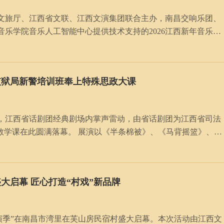
省文旅厅、江西省文联、江西文演集团联合主办，南昌交响乐团、
乐学院音乐人工智能中心提供技术支持的2026江西新年音乐
单位代表与社会各界人士一同观看了这场兼具科技与文化底蕴的艺
监狱局新警培训班奉上特殊思政大课
上，江西省话剧团经典剧场内掌声雷动，由省话剧团为江西省司法
演以《半条棉被》、《马背摇篮》、
神脉络；情景朗诵《亲爱的中国》展现革命先烈方志敏对祖国的
盛大启幕 匠心打造“村戏”新品牌
剧展演季”在南昌市湾里在芙山房民宿村盛大启幕。本次活动由江西文