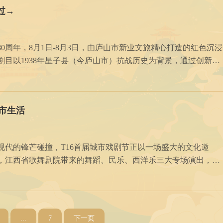
过→
周年，8月1日-8月3日，由庐山市新业文旅精心打造的红色沉浸
目以1938年星子县（今庐山市）抗战历史为背景，通过创新的
沉浸式体验形式，让市民“穿越”回烽火岁月，重温抗战胜利的伟大历程。 创新演绎：全民共缅抗战英烈 “今天有
市生活
代的锋芒碰撞，T16首届城市戏剧节正以一场盛大的文化邀
，江西省歌舞剧院带来的舞蹈、民乐、西洋乐三大专场演出，如
的画。江西省歌舞剧院的
带来了一场视
...
7
下一页