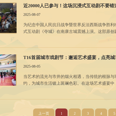
近20000人已参与！这场沉浸式互动剧不要错
2025-08-07
为纪念中国人民抗日战争暨世界反法西斯战争胜利80
式互动剧《夺城》在南康古城震撼上演。这部原创剧
T16首届城市戏剧节：邂逅艺术盛宴，点亮城
2025-08-05
当艺术的流光与市井的烟火相遇，当传统的根脉与现
约，为城市生活镀上斑斓色彩。在这场艺术盛宴中
三棱镜般折射出艺术的多元魅力，让每一份热爱都能找到共鸣。 舞蹈是无声的诗，是流动
舞蹈专场，以其优美的舞姿和精湛的技艺，为观众
上一页
1
2
3
4
5